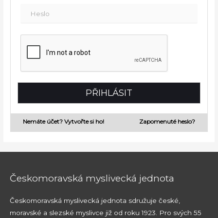
Nemáte účet? Vytvořte si ho!
Zapomenuté heslo?
Českomoravská myslivecká jednota
Českomoravská myslivecká jednota sdružuje české,
moravské a slezské myslivce již od roku 1923. Pro svých 55