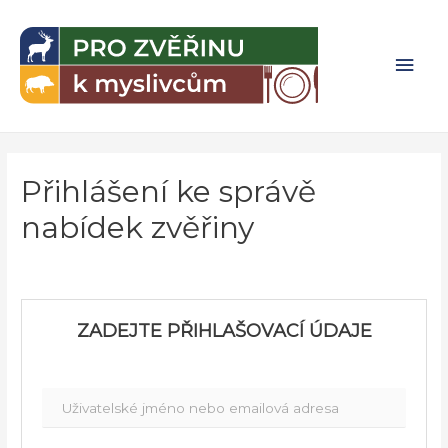
Přeskočit
na
Hlav
obsah
men
Přihlášení ke správě
nabídek zvěřiny
ZADEJTE PŘIHLAŠOVACÍ ÚDAJE