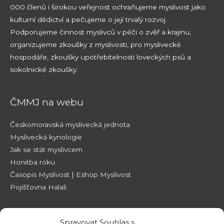
000 členů i širokou veřejnost ochraňujeme myslivost jako
kulturní dědictví a pečujeme o její trvalý rozvoj.
Podporujeme činnost myslivců v péči o zvěř a krajinu,
organizujeme zkoušky z myslivosti, pro myslivecké
hospodáře, zkoušky upotřebitelnosti loveckých psů a
sokolnické zkoušky.
ČMMJ na webu
Českomoravská myslivecká jednota
Myslivecká kynologie
Jak se stát myslivcem
Honitba roku
Časopis Myslivost
|
Eshop Myslivost
Pojišťovna Halali
Sociální sítě
Spravovat Souhlas s